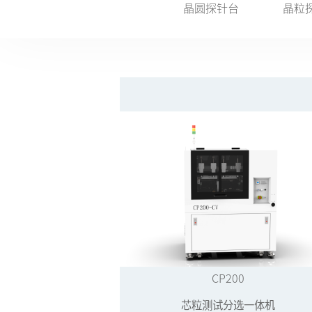
晶圆探针台
晶粒
CP200
芯粒测试分选一体机