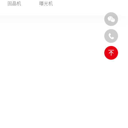
固晶机
曝光机