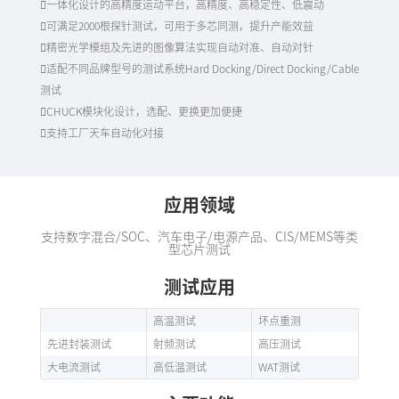
一体化设计的高精度运动平台，高精度、高稳定性、低震动
可满足2000根探针测试，可用于多芯同测，提升产能效益
精密光学模组及先进的图像算法实现自动对准、自动对针
适配不同品牌型号的测试系统Hard Docking/Direct Docking/Cable
测试
CHUCK模块化设计，选配、更换更加便捷
支持工厂天车自动化对接
应用领域
支持数字混合/SOC、汽车电子/电源产品、CIS/MEMS等类
型芯片测试
测试应用
高温测试
坏点重测
先进封装测试
射频测试
高压测试
大电流测试
高低温测试
WAT测试