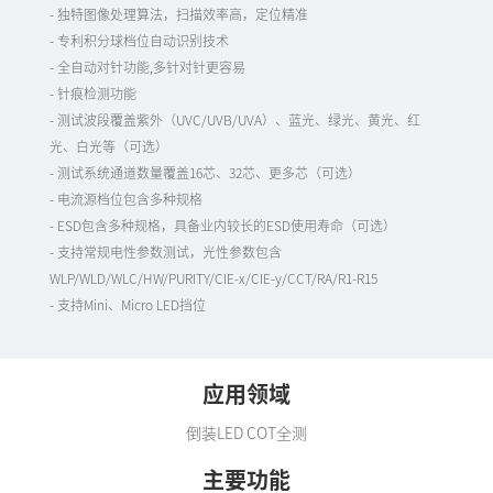
- 独特图像处理算法，扫描效率高，定位精准
- 专利积分球档位自动识别技术
- 全自动对针功能,多针对针更容易
- 针痕检测功能
- 测试波段覆盖紫外（UVC/UVB/UVA）、蓝光、绿光、黄光、红
光、白光等（可选）
- 测试系统通道数量覆盖16芯、32芯、更多芯（可选）
- 电流源档位包含多种规格
- ESD包含多种规格，具备业内较长的ESD使用寿命（可选）
- 支持常规电性参数测试，光性参数包含
WLP/WLD/WLC/HW/PURITY/CIE-x/CIE-y/CCT/RA/R1-R15
- 支持Mini、Micro LED挡位
应用领域
倒装LED COT全测
主要功能