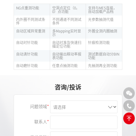
NG点重测功能
空洞点定位（0，
支持与MES连接，
0）点功能
自动加载产品档
内外圈不同测试条
不同通道不同测试
光参数抽测代值
件
条件
自动区域异常重测
多Mapping实时显
外圈全测内圈抽测
示
自动对针功能
自动对准及快速扫
针痕检测功能
描定位功能
自动清针功能
自动输出稼动率报
测试数据自动分BIN
表功能
功能
自动磨针功能
任意点抽测功能
先抽测再全测功能
咨询/投诉
问题领域
联系人