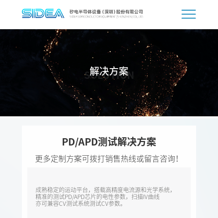
解决方案
SOLUTION
PD/APD测试解决方案
更多定制方案可拨打销售热线或留言咨询！
成熟稳定的运动平台，搭载高精度电流源和光学系统，
精准的测试PD/APD芯片的电性参数，扫描IV曲线
亦可兼容CV测试系统测试CV参数。