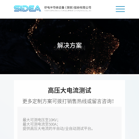
解决方案
SOLUTION
高压大电流测试
更多定制方案可拨打销售热线或留言咨询！
最大可测电压至10KV；
最大可测电流至500A；
提供高压大电流的半自动/全自动测试平台。