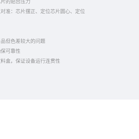
芯片的贴合压力
粗对准：芯片摆正、定位芯片圆心、定位
产品但色差较大的问题
确保可靠性
放料盒，保证设备运行连贯性