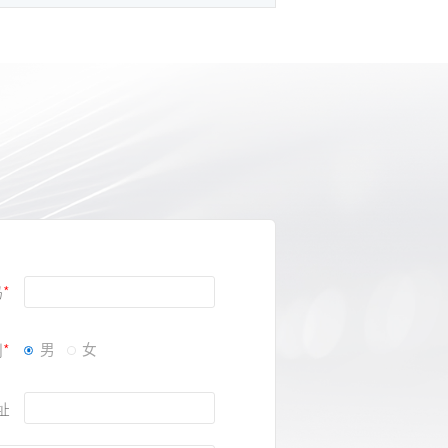
码
别
男
女
址